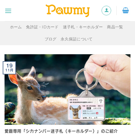
Skip
to
content
ホーム
免許証・IDカード
迷子札・キーホルダー
商品一覧
ブログ
永久保証について
19
11月
愛鹿専用「シカナンバー迷子札（キーホルダー）」のご紹介