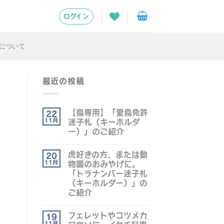
ログイン
について
最近の投稿
【鳥専用】「愛鳥免許
22
11月
迷子札（キーホルダ
ー）」のご紹介
虎好きの方、または動
20
11月
物園のおみやげに。
「トラナンバー迷子札
（キーホルダー）」の
ご紹介
フェレットやコツメカ
19
11月