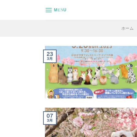
Skip
MENU
to
content
ホーム
23
3月
07
3月