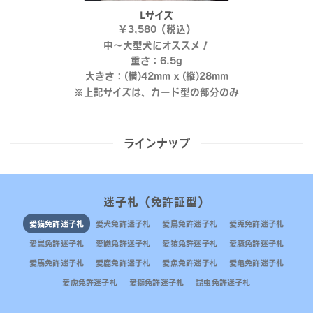
Lサイズ
￥3,580（税込）
中～大型犬にオススメ！
重さ：6.5g
大きさ：(横)42mm x (縦)28mm
※上記サイズは、カード型の部分のみ
ラインナップ
迷子札（免許証型）
愛猫免許迷子札
愛犬免許迷子札
愛鳥免許迷子札
愛兎免許迷子札
愛鼠免許迷子札
愛鼬免許迷子札
愛猿免許迷子札
愛豚免許迷子札
愛馬免許迷子札
愛鹿免許迷子札
愛魚免許迷子札
愛亀免許迷子札
愛虎免許迷子札
愛獅免許迷子札
昆虫免許迷子札