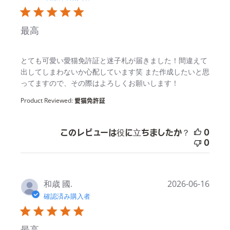
最高
read more about review content
とても可愛い愛猫免許証と迷子札が届きました！間違えて
出してしまわないか心配しています笑 また作成したいと思
ってますので、その際はよろしくお願いします！
Product Reviewed:
愛猫免許証
このレビューは役に立ちましたか？
0
0
和歳 國.
2026-06-16
確認済み購入者
最高