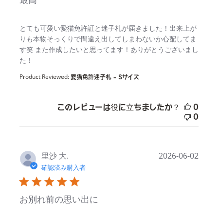
read more about review content
とても可愛い愛猫免許証と迷子札が届きました！出来上が
りも本物そっくりで間違え出してしまわないか心配してま
す笑 また作成したいと思ってます！ありがとうございまし
た！
Product Reviewed:
愛猫免許迷子札 - Sサイズ
このレビューは役に立ちましたか？
0
0
里沙 大.
2026-06-02
確認済み購入者
お別れ前の思い出に