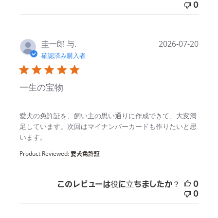
0
圭一郎 与.
2026-07-20
確認済み購入者
一生の宝物
read more about review content
愛犬の免許証を、飼い主の思い通りに作成できて、大変満
足しています。次回はマイナンバーカードも作りたいと思
います。
Product Reviewed:
愛犬免許証
このレビューは役に立ちましたか？
0
0