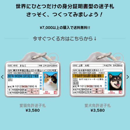
世界にひとつだけの身分証明書型の迷子札
さっそく、つくってみましょう！
¥7,000以上の購入で送料無料!!
今すぐつくる方はこちらから↓
ほし
ほし
い物
い物
リス
リス
トに
トに
追加
追加
する
する
マイワンバー迷子札
マイニャンバー迷子札
¥
3,580
¥
3,580