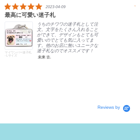
rating
5.0
2025-06-23
star
身内の愛鳥の1歳の誕生日に「母（飼
rating
い主）業も1周年おめでとう♪」の気
持ちをこめたプレゼントとして購入
しました...
身内の愛鳥の1歳の誕生日に
「母（飼い主）業も1周年おめ
でとう♪」の気持ちをこめたプ
レゼントとして購入しました。
注文段階でたくさんの入力項目
があるため、オリジナリティの
ある贈り物ができそうとわくわ
くしていましたが、届いてその
クオリティにびっくり！
続きを読む
百子 種.
Reviews by