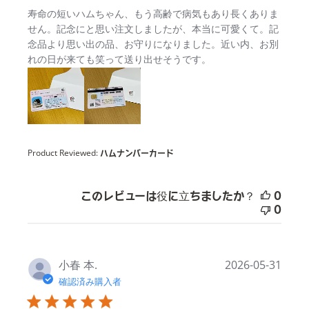
read more about review content
寿命の短いハムちゃん、もう高齢で病気もあり長くありま
せん。記念にと思い注文しましたが、本当に可愛くて。記
念品より思い出の品、お守りになりました。近い内、お別
れの日が来ても笑って送り出せそうです。
Product Reviewed:
ハムナンバーカード
このレビューは役に立ちましたか？
0
0
小春 本.
2026-05-31
確認済み購入者