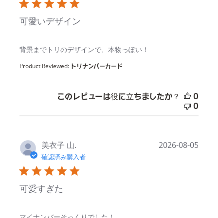
可愛いデザイン
read more about review content
背景までトリのデザインで、本物っぽい！
Product Reviewed:
トリナンバーカード
このレビューは役に立ちましたか？
0
0
美衣子 山.
2026-08-05
確認済み購入者
可愛すぎた
read more about review content
マイナンバーそっくりでした！