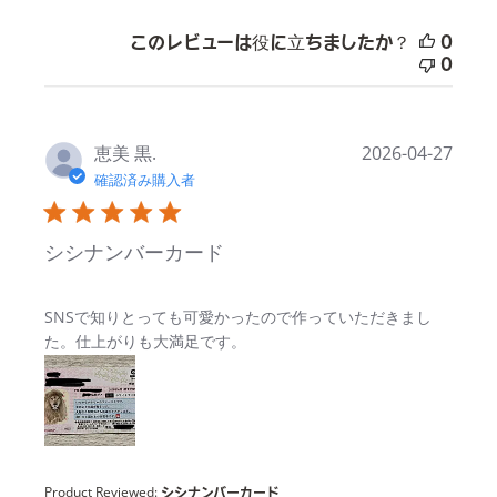
このレビューは役に立ちましたか？
0
0
恵美 黒.
2026-04-27
確認済み購入者
シシナンバーカード
read more about review content
SNSで知りとっても可愛かったので作っていただきまし
た。仕上がりも大満足です。
Product Reviewed:
シシナンバーカード