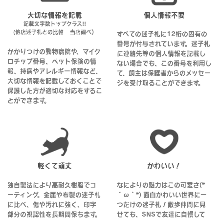
大切な情報を記載
個人情報不要
記載文字数トップクラス!!
(他店迷子札との比較 – 当店調べ）
すべての迷子札に12桁の固有の
番号が付与されています。迷子札
かかりつけの動物病院や、マイク
に連絡先等の個人情報を記載し
ロチップ番号、ペット保険の情
ない場合でも、この番号を利用し
報、持病やアレルギー情報など、
て、飼主は保護者からのメッセー
大切な情報を記載しておくことで
ジを受け取ることができます。
保護した方が適切な対応をするこ
とができます。
軽くて頑丈
かわいい！
独自製法により高耐久樹脂でコ
なによりの魅力はこの可愛さ(*
ーティング。金属や布製の迷子札
´ω｀*) 面白かわいい世界に一
に比べ、傷や汚れに強く、印字
つだけの迷子札！散歩仲間に見
部分の視認性を長期間保ちます。
せても、SNSで友達に自慢して