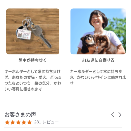
飼主が持ち歩く
お友達に自慢する
キーホルダーとして常に持ち歩け
キーホルダーとして常に持ち歩
ば、あなたの愛猫・愛犬、どうぶ
き、かわいいデザインに癒されま
つたちといつも一緒の気分。かわ
す
いい写真に癒されます
お客さまの声
Carousel
arrows
Reviews
4.8
281 レビュー
carousel
star