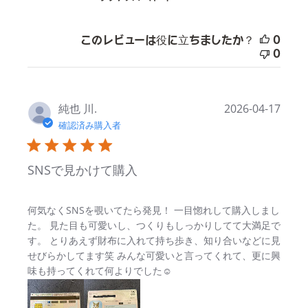
このレビューは役に立ちましたか？
0
0
純也 川.
2026-04-17
確認済み購入者
SNSで見かけて購入
read more about review content
何気なくSNSを覗いてたら発見！ 一目惚れして購入しまし
た。 見た目も可愛いし、つくりもしっかりしてて大満足で
す。 とりあえず財布に入れて持ち歩き、知り合いなどに見
せびらかしてます笑 みんな可愛いと言ってくれて、更に興
味も持ってくれて何よりでした☺️