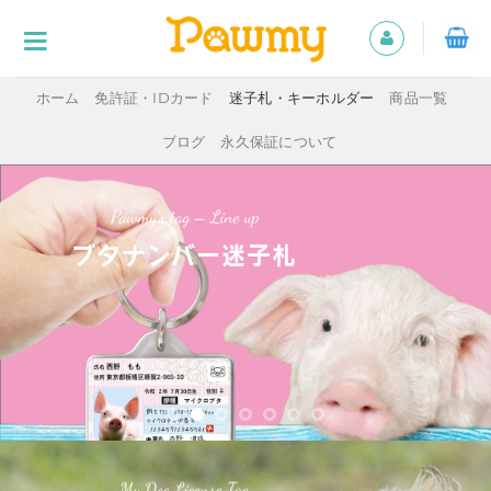
Skip
to
content
ホーム
免許証・IDカード
迷子札・キーホルダー
商品一覧
ブログ
永久保証について
Pawmy’s tag – Line up
ブタナンバー迷子札
My Dog License Tag