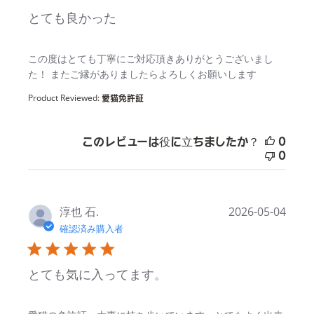
とても良かった
read more about review content
この度はとても丁寧にご対応頂きありがとうございまし
た！ またご縁がありましたらよろしくお願いします
Product Reviewed:
愛猫免許証
このレビューは役に立ちましたか？
0
0
淳也 石.
2026-05-04
確認済み購入者
とても気に入ってます。