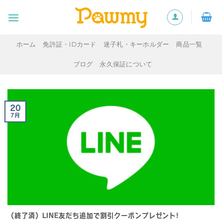
Skip
to
content
ホーム
免許証・IDカード
迷子札・キーホルダー
商品一覧
ブログ
永久保証について
20
7月
（終了済）LINE友だち追加で割引クーポンプレゼント!