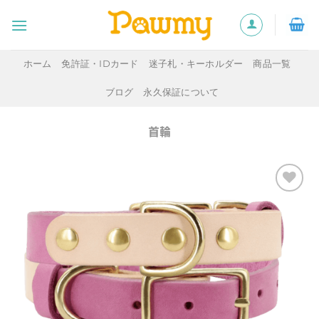
Skip
to
content
ホーム
免許証・IDカード
迷子札・キーホルダー
商品一覧
ブログ
永久保証について
首輪
ほし
い物
リス
トに
追加
する