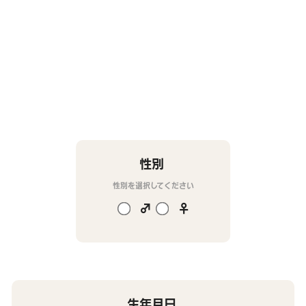
性別
性別を選択してください
♂
♀
生年月日