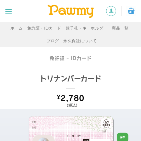
Skip
to
content
ホーム
免許証・IDカード
迷子札・キーホルダー
商品一覧
ブログ
永久保証について
免許証 - IDカード
トリナンバーカード
¥
2,780
(税込)
生
保存