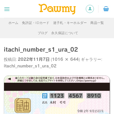
Skip
to
content
ホーム
免許証・IDカード
迷子札・キーホルダー
商品一覧
ブログ
永久保証について
itachi_number_s1_ura_02
2022年11月7日
1016 × 644
投稿日:
(
) ギャラリー:
itachi_number_s1_ura_02