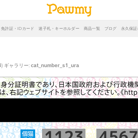
免許証・IDカード
迷子札・キーホルダー
商品一覧
ブログ
永久保証
3
cat_number_s1_ura
) ギャラリー: