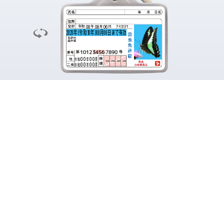
生
08
08
06
令和
2028年(令和10年)08月06日まで有効
1012
3456
7890
00
00
年
月
令和
他
00
00
年
月
令和
二虫