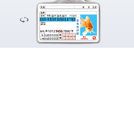
生
08
08
08
令和
2028年(令和10年)08月08日まで有効
1012
3456
7890
00
00
年
月
令和
他
00
00
年
月
令和
二魚