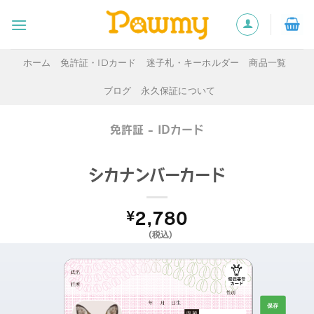
Skip
to
content
ホーム
免許証・IDカード
迷子札・キーホルダー
商品一覧
ブログ
永久保証について
免許証 - IDカード
シカナンバーカード
¥
2,780
(税込)
生
保存