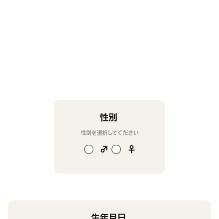
性別
性別を選択してください
♂
♀
生年月日