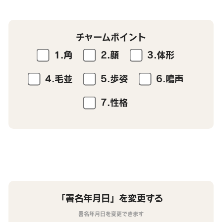
チャームポイント
1.角
2.顔
3.体形
4.毛並
5.歩姿
6.鳴声
7.性格
「署名年月日」を変更する
署名年月日を変更できます