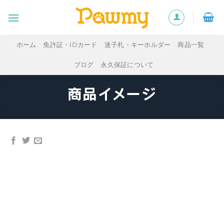
Skip
to
content
ホーム
免許証・IDカード
迷子札・キーホルダー
商品一覧
ブログ
永久保証について
商品イメージ