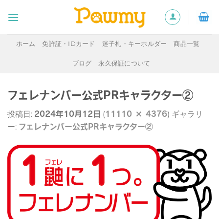
Skip
to
content
ホーム
免許証・IDカード
迷子札・キーホルダー
商品一覧
ブログ
永久保証について
フェレナンバー公式PRキャラクター②
2024年10月12日
11110 × 4376
投稿日:
(
) ギャラリ
フェレナンバー公式PRキャラクター②
ー: